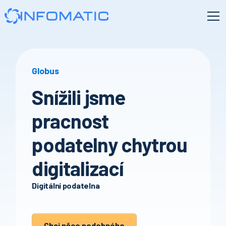
Globus
Snížili jsme
pracnost
podatelny chytrou
digitalizací
Digitální podatelna
Chci něco podobného