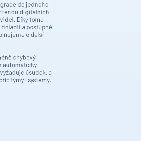
tegrace do jednoho
ontendu digitálních
videl. Díky tomu
 doladit a postupně
oplňujeme o další
 méně chybový,
m automaticky
o vyžaduje úsudek, a
příč týmy i systémy.