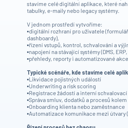
stavíme celé digitální aplikace, které nah
tabulky, e-maily nebo legacy systémy.
V jednom prostředí vytvoříme:
▪️digitální rozhraní pro uživatele (formulá
dashboardy),
▪️řízení vstupů, kontrol, schvalování a výj
▪️napojení na stávající systémy (DMS, ERP
▪️přehledy, reporty i automatizované akce
Typické scénáře, kde stavíme celé apli
▪️Likvidace pojistných událostí
▪️Underwriting a risk scoring
▪️Registrace žádostí a interní schvalovací
▪️Správa smluv, dodatků a procesů kolem
▪️Onboarding klienta nebo zaměstnance
▪️Automatizace komunikace mezi útvary (
Řízení procesů bez chaosu