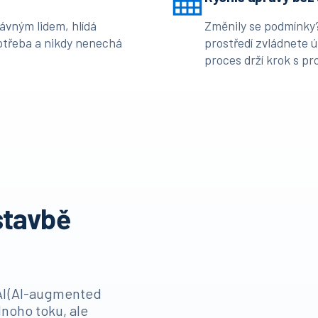
ávným lidem, hlídá
Změnily se podmínky?
potřeba a nikdy nenechá
prostředí zvládnete 
proces drží krok s pr
stavbě
AI (AI-augmented
noho toku, ale