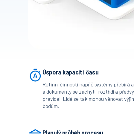
Úspora kapacit i času
Rutinní činnosti napříč systémy přebírá 
a dokumenty se zachytí, roztřídí a předv
pravidel. Lidé se tak mohou věnovat vý
bodům.
Plynulý průběh procesu