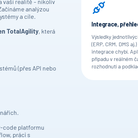
vaší realitě – nikoliv
ačínáme analýzou
ystémy a cíle.
Integrace, přehled
n TotalAgility
, která
Výsledky jednotlivýc
(ERP, CRM, DMS aj.
integrace chybí. Ap
případu v reálném ča
rozhodnutí a podklad
ystémů (přes API nebo
énářích.
w-code platformu
low, práci s