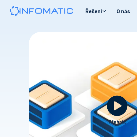
Řešení
O nás
Přehrát