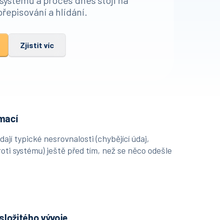
e systémů a proces dnes stojí na
přepisování a hlídání.
Zjistit víc
mací
ídají typické nesrovnalosti (chybějící údaj,
roti systému) ještě před tím, než se něco odešle
složitého vývoje