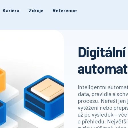
Kariéra
Zdroje
Reference
Digitální
automat
Inteligentní automa
data, pravidla a sch
procesu. Neřeší jen j
vytěžení nebo přepis
až po výsledek – vč
a přehledu. Největš