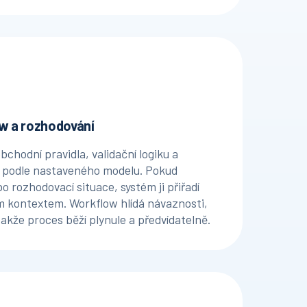
ow a rozhodování
bchodní pravidla, validační logiku a
e podle nastaveného modelu. Pokud
 rozhodovací situace, systém ji přiřadí
ým kontextem. Workflow hlídá návaznosti,
takže proces běží plynule a předvídatelně.