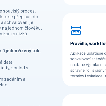
e souvislý proces.
ata se přepisují do
 a schvalování je
e na jednom člověku.
ekání a nízká
Pravidla, workfl
oří
jeden řízený tok
,
Aplikace uplatňuje o
schvalovací scénář
vá data,
nastane výjimka nebo
icity, soulad s
správné roli s jasn
termíny i eskalace, 
ným zadáním a
elné.