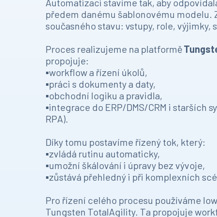
Automatizaci stavíme tak, aby odpovídala 
předem danému šablonovému modelu. Z
současného stavu: vstupy, role, výjimky, s
Proces realizujeme na platformě
Tungste
propojuje:
▪️workflow a řízení úkolů,
▪️práci s dokumenty a daty,
▪️obchodní logiku a pravidla,
▪️integrace do ERP/DMS/CRM i starších s
RPA).
Díky tomu postavíme řízený tok, který:
▪️zvládá rutinu automaticky,
▪️umožní škálování i úpravy bez vývoje,
▪️zůstává přehledný i při komplexních sc
Pro řízení celého procesu používáme lo
Tungsten TotalAgility. Ta propojuje workf