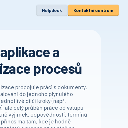
Helpdesk
Kontaktní centrum
 aplikace a
izace procesů
tizace propojuje práci s dokumenty,
valování do jednoho plynulého
ednotlivé dílčí kroky (např.
), ale celý průběh práce od vstupu
etně výjimek, odpovědností, termínů
í přínos má tam, kde je hodně