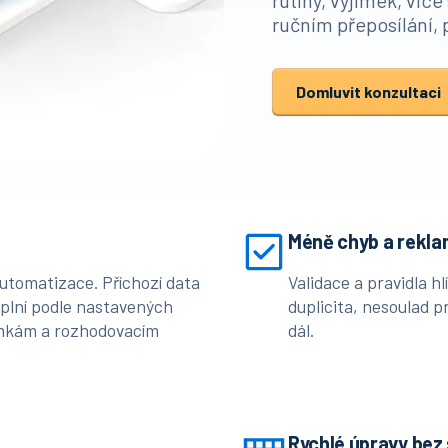
rutiny, výjimek, víc
ručním přeposílání, 
Domluvit konzultaci
Méně chyb a rekla
automatizace. Příchozí data
Validace a pravidla hl
yplní podle nastavených
duplicita, nesoulad p
jimkám a rozhodovacím
dál.
Rychlé úpravy bez 