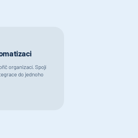
omatizaci
íč organizací. Spojí
ntegrace do jednoho