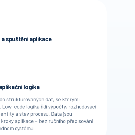
 a spuštění aplikace
tupy z různých kanálů – formulářů, portálů,
bo integrací – a spustí odpovídající proces.
 od začátku zařadí do správného kontextu
efinovaným dalším krokem a odpovědností.
ok jednotný začátek a žádný případ se
aplikační logika
m.
do strukturovaných dat, se kterými
. Low-code logika řídí výpočty, rozhodovací
 entity a stav procesu. Data jsou
 kroky aplikace – bez ručního přepisování
 jednom systému.