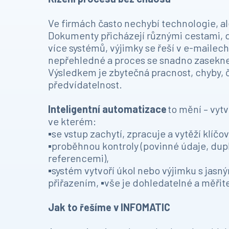
Ve firmách často nechybí technologie, al
Dokumenty přicházejí různými cestami, d
více systémů, výjimky se řeší v e-mailech
nepřehledné a proces se snadno zasekn
Výsledkem je zbytečná pracnost, chyby, č
předvídatelnost.
Inteligentní automatizace
to mění – vytv
ve kterém:
▪️se vstup zachytí, zpracuje a vytěží klíčo
▪️proběhnou kontroly (povinné údaje, dupl
referencemi),
▪️systém vytvoří úkol nebo výjimku s jas
přiřazením, ▪️vše je dohledatelné a měřit
Jak to řešíme v INFOMATIC