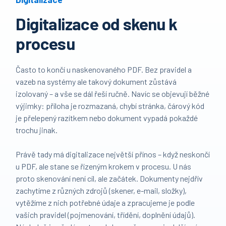
Digitalizace od skenu k
procesu
Často to končí u naskenovaného PDF. Bez pravidel a
vazeb na systémy ale takový dokument zůstává
izolovaný – a vše se dál řeší ručně. Navíc se objevují běžné
výjimky: příloha je rozmazaná, chybí stránka, čárový kód
je přelepený razítkem nebo dokument vypadá pokaždé
trochu jinak.
Právě tady má digitalizace největší přínos – když neskončí
u PDF, ale stane se řízeným krokem v procesu. U nás
proto skenování není cíl, ale začátek. Dokumenty nejdřív
zachytíme z různých zdrojů (skener, e-mail, složky),
vytěžíme z nich potřebné údaje a zpracujeme je podle
vašich pravidel (pojmenování, třídění, doplnění údajů).