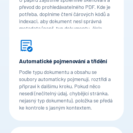
převod do prohledávatelného PDF. Kde je
potřeba, doplníme čtení čárových kódů a
indexaci, aby dokument nesl správná
metadata (např. typ dokumentu, číslo,
datum nebo přiřazení ke spisu/zakázce).
Automatické pojmenování a třídění
Podle typu dokumentu a obsahu se
soubory automaticky pojmenují, roztřídí a
připraví k dalšímu kroku. Pokud něco
nesedí (nečitelný údaj, chybějící stránka,
nejasný typ dokumentu), položka se předá
ke kontrole s jasným kontextem.