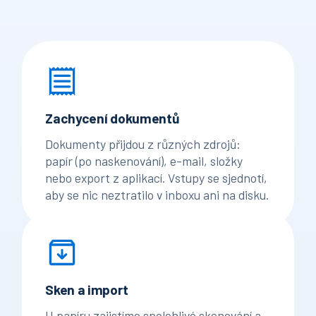
Zachycení dokumentů
Dokumenty přijdou z různých zdrojů:
papír (po naskenování), e-mail, složky
nebo export z aplikací. Vstupy se sjednotí,
aby se nic neztratilo v inboxu ani na disku.
Sken a import
U papíru zajistíme spolehlivé skenování a