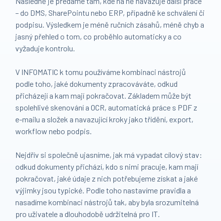
Následně je předáme tam, kde na ně navazuje další práce
– do DMS, SharePointu nebo ERP, případně ke schválení či
podpisu. Výsledkem je méně ručních zásahů, méně chyb a
jasný přehled o tom, co proběhlo automaticky a co
vyžaduje kontrolu.
V INFOMATIC k tomu používáme kombinaci nástrojů
podle toho, jaké dokumenty zpracováváte, odkud
přicházejí a kam mají pokračovat. Základem může být
spolehlivé skenování a OCR, automatická práce s PDF z
e-mailu a složek a navazující kroky jako třídění, export,
workflow nebo podpis.
Nejdřív si společně ujasníme, jak má vypadat cílový stav:
odkud dokumenty přichází, kdo s nimi pracuje, kam mají
pokračovat, jaké údaje z nich potřebujeme získat a jaké
výjimky jsou typické. Podle toho nastavíme pravidla a
nasadíme kombinaci nástrojů tak, aby byla srozumitelná
pro uživatele a dlouhodobě udržitelná pro IT.