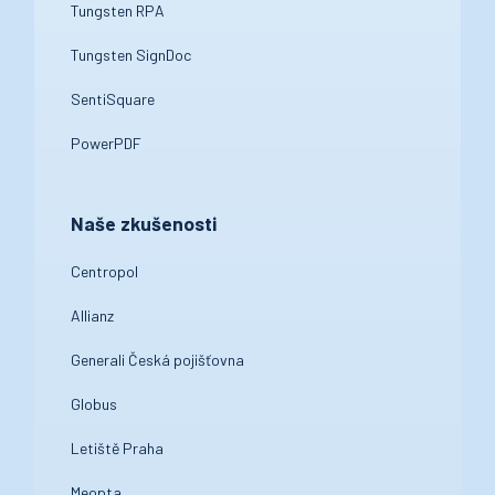
Tungsten RPA
Tungsten SignDoc
SentiSquare
PowerPDF
Naše zkušenosti
Centropol
Allianz
Generali Česká pojišťovna
Globus
Letiště Praha
Meopta