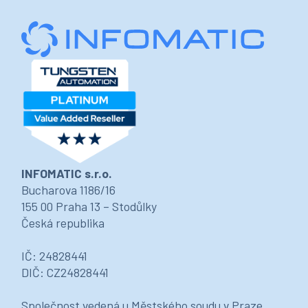
INFOMATIC s.r.o.
Bucharova 1186/16
155 00 Praha 13 – Stodůlky
Česká republika
IČ: 24828441
DIČ: CZ24828441
Společnost vedená u Městského soudu v Praze