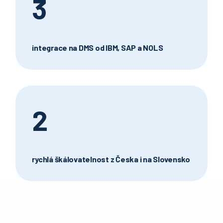
3
integrace na DMS od IBM, SAP a NOLS
2
rychlá škálovatelnost z Česka i na Slovensko