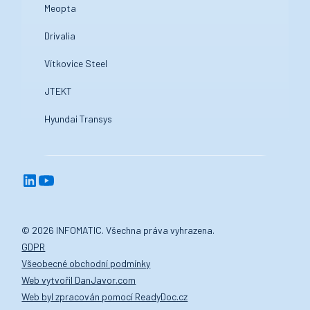
Meopta
Drivalia
Vítkovice Steel
JTEKT
Hyundai Transys
© 2026 INFOMATIC. Všechna práva vyhrazena.
GDPR
Všeobecné obchodní podmínky
Web vytvořil DanJavor.com
Web byl zpracován pomocí ReadyDoc.cz