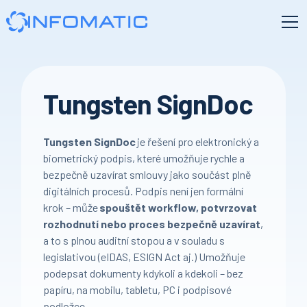
Tungsten SignDoc
Tungsten SignDoc
je řešení pro elektronický a
biometrický podpis, které umožňuje rychle a
bezpečně uzavírat smlouvy jako součást plně
digitálních procesů. Podpis není jen formální
krok – může
spouštět workflow, potvrzovat
rozhodnutí nebo proces bezpečně uzavírat
,
a to s plnou auditní stopou a v souladu s
legislativou (eIDAS, ESIGN Act aj.) Umožňuje
podepsat dokumenty kdykoli a kdekoli – bez
papíru, na mobilu, tabletu, PC i podpisové
podložce.