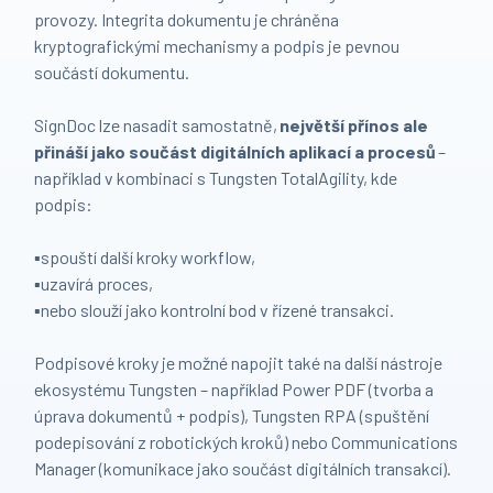
provozy. Integrita dokumentu je chráněna
kryptografickými mechanismy a podpis je pevnou
součástí dokumentu.
SignDoc lze nasadit samostatně,
největší přínos ale
přináší jako součást digitálních aplikací a procesů
–
například v kombinaci s Tungsten TotalAgility, kde
podpis:
▪️spouští další kroky workflow,
▪️uzavírá proces,
▪️nebo slouží jako kontrolní bod v řízené transakci.
Podpisové kroky je možné napojit také na další nástroje
ekosystému Tungsten – například Power PDF (tvorba a
úprava dokumentů + podpis), Tungsten RPA (spuštění
podepisování z robotických kroků) nebo Communications
Manager (komunikace jako součást digitálních transakcí).