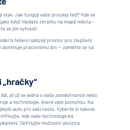
te
ý stav. Jak fungují vaše procesy teď? Kde se
je jako když hledáte zkratky na mapě města –
te se jim vyhnuli!
oderní řešení nabízejí prostor pro zlepšení.
e dominuje pracovnímu dni — zaměřte se na
í „hračky“
i lidí, ať už se jedná o vaše zaměstnance nebo
troje a technologie, které vám pomohou. Na
jlepší auto pro vaši cestu. Vyberte si takové,
tifikujte, kde vaše technologická
lepšení. Definujte možnosti akvizice