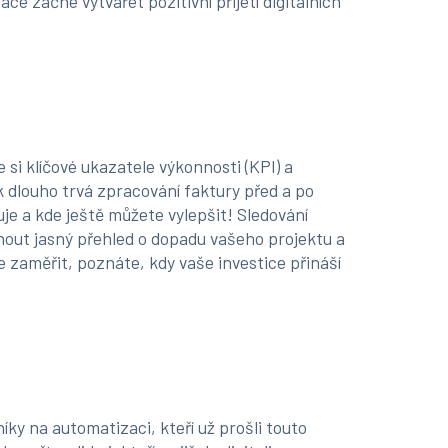
áce začne vytvářet pozitivní přijetí digitálních
si klíčové ukazatele výkonnosti (KPI) a
jak dlouho trvá zpracování faktury před a po
uje a kde ještě můžete vylepšit! Sledování
out jasný přehled o dopadu vašeho projektu a
e zaměřit, poznáte, kdy vaše investice přináší
ky na automatizaci, kteří už prošli touto