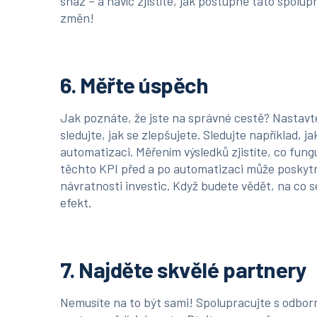
snáz – a navíc zjistíte, jak postupně tato spolupr
změn!
6. Měřte úspěch
Jak poznáte, že jste na správné cestě? Nastavte 
sledujte, jak se zlepšujete. Sledujte například, 
automatizaci. Měřením výsledků zjistíte, co fung
těchto KPI před a po automatizaci může poskytn
návratnosti investic. Když budete vědět, na co s
efekt.
7. Najděte skvělé partnery
Nemusíte na to být sami! Spolupracujte s odborní