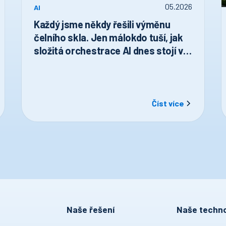
05
.
2026
AI
Každý jsme někdy řešili výměnu
čelního skla. Jen málokdo tuší, jak
složitá orchestrace AI dnes stojí v
pozadí.
Číst více
Naše řešení
Naše techno