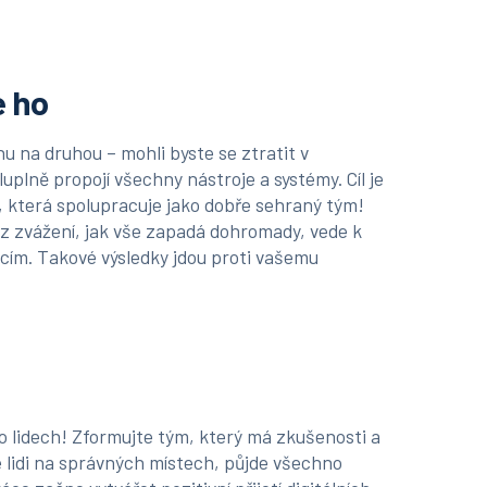
e ho
u na druhou – mohli byste se ztratit v
luplně propojí všechny nástroje a systémy. Cíl je
i, která spolupracuje jako dobře sehraný tým!
bez zvážení, jak vše zapadá dohromady, vede k
cím. Takové výsledky jdou proti vašemu
 o lidech! Zformujte tým, který má zkušenosti a
 lidi na správných místech, půjde všechno