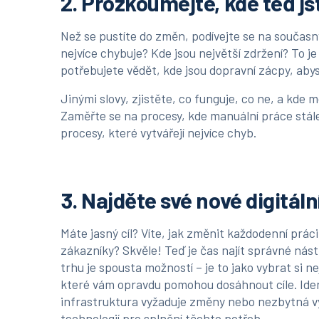
2. Prozkoumejte, kde teď js
Než se pustíte do změn, podívejte se na současn
nejvíce chybuje? Kde jsou největší zdržení? To 
potřebujete vědět, kde jsou dopravní zácpy, abys
Jinými slovy, zjistěte, co funguje, co ne, a kde m
Zaměřte se na procesy, kde manuální práce stál
procesy, které vytvářejí nejvíce chyb.
3. Najděte své nové digitáln
Máte jasný cíl? Víte, jak změnit každodenní prác
zákazníky? Skvěle! Teď je čas najít správné nás
trhu je spousta možností – je to jako vybrat si ne
které vám opravdu pomohou dosáhnout cíle. Iden
infrastruktura vyžaduje změny nebo nezbytná vy
technologií pro splnění těchto potřeb.