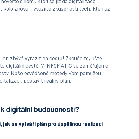
hovořte s lidmi, kteří se již do digitalizace
t kolo znovu – využijte zkušeností těch, kteří už
 jen zbývá vyrazit na cestu! Zkoušejte, učte
 této digitální cestě. V INFOMATIC se zaměřujeme
 cesty. Naše osvědčené metody Vám pomůžou
gitalizaci, postavit reálný plán.
k digitální budoucnosti?
, jak se vytváří plán pro úspěšnou realizaci