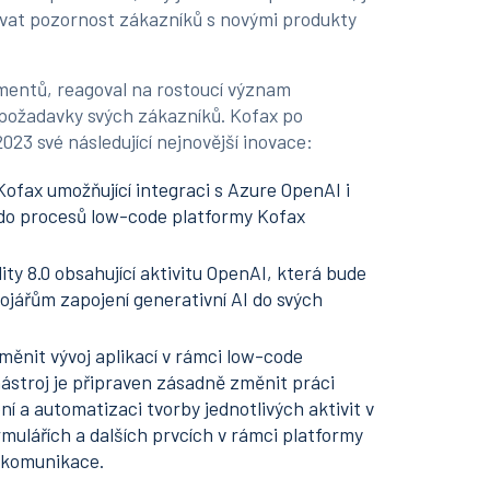
kávat pozornost zákazníků s novými produkty
mentů, reagoval na rostoucí význam
 požadavky svých zákazníků. Kofax po
023 své následující nejnovější inovace:
fax umožňující integraci s Azure OpenAI i
 do procesů low-code platformy Kofax
ty 8.0 obsahující aktivitu OpenAI, která bude
ojářům zapojení generativní AI do svých
měnit vývoj aplikací v rámci low-code
 nástroj je připraven zásadně změnit práci
ní a automatizaci tvorby jednotlivých aktivit v
mulářích a dalších prvcích v rámci platformy
é komunikace.