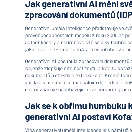
Jak generativní AI mění svě
zpracování dokumentů (IDP
Generativní umělá inteligence představuje ve svě
pravděpodobnostních modelů z roku 2000 až po s
autoenkodéry a neuronové sítě se díky technolo
jako je série GPT od OpenAI, rozvinul obor zpr
Generativní AI posunula zpracování dokumentů 
Nejenže zlepšuje čitelnost textu a kvalitu obrázk
dokumentů a efektivní extrakci dat. Kromě toho
validaci s minimálním manuálním dohledem a dok
což naznačuje nadcházející revoluci v integraci d
Jak se k obřímu humbuku 
generativní AI postaví Kof
Vlna generativní umělé inteligence je s námi už 