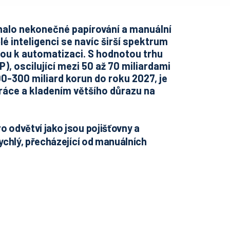
alo nekonečné papírování a manuální
ělé inteligenci se navíc širší spektrum
ou k automatizaci. S hodnotou trhu
), oscilující mezi 50 až 70 miliardami
-300 miliard korun do roku 2027, je
práce a kladením většího důrazu na
ro odvětví jako jsou pojišťovny a
 rychlý, přecházející od manuálních