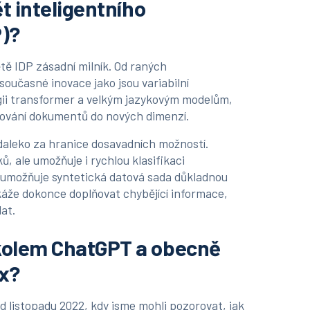
t inteligentního
)?
tě IDP zásadní milník. Od raných
oučasné inovace jako jsou variabilní
gii transformer a velkým jazykovým modelům,
acování dokumentů do nových dimenzí.
daleko za hranice dosavadních možností.
ů, ale umožňuje i rychlou klasifikaci
 umožňuje syntetická datová sada důkladnou
áže dokonce doplňovat chybějící informace,
at.
kolem ChatGPT a obecně
ax?
od listopadu 2022, kdy jsme mohli pozorovat, jak