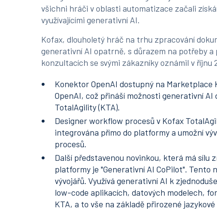
všichni hráči v oblasti automatizace začali zís
využívajícími generativní AI.
Kofax, dlouholetý hráč na trhu zpracování doku
generativní AI opatrně, s důrazem na potřeby a
konzultacích se svými zákazníky oznámil v říjnu 2
Konektor OpenAI dostupný na Marketplace Ko
OpenAI, což přináší možnosti generativní AI
TotalAgility (KTA).
Designer workflow procesů v Kofax TotalAgili
integrována přímo do platformy a umožní výv
procesů.
Další představenou novinkou, která má sílu z
platformy je "Generativní AI CoPilot". Tento
vývojářů. Využívá generativní AI k zjednoduše
low-code aplikacích, datových modelech, for
KTA, a to vše na základě přirozené jazykov