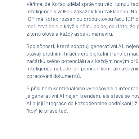
Věříme, že Kofax udělal správnou věc, konzultací
inteligence s velkou zákaznickou základnou. Na r
IDP má Kofax rozsáhlou produktovou řadu IDP p
moři trvá déle a když k němu dojde, doufáte, že 
zkontrolovala každý aspekt manévru.
Společnosti, které adoptují generativní AI, neje
stávají předními hráči v éře digitální transforma
začátku svého potenciálu a s každým novým prů
inteligence nebude jen pomocníkem, ale aktivní
zpracování dokumentů.
S příslibem kontinuálního vylepšování a integr
je generativní AI nejen trendem, ale stává se no
AI a její integrace do každodenního podnikání již n
"kdy" je právě teď.