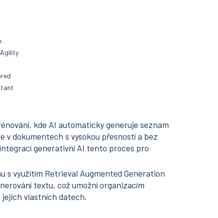
x
Agility
red
stant
trénování, kde AI automaticky generuje seznam
ce v dokumentech s vysokou přesností a bez
integrací generativní AI tento proces pro
hu s využitím Retrieval Augmented Generation
enerování textu, což umožní organizacím
jejich vlastních datech.