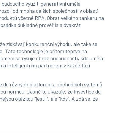
 budoucího využití generativní umělé
ozdíl od mnoha dalších společností v oblasti
roduktů včetně RPA. Obrat velkého tankeru na
posádka důkladně prověřila a dvakrát
nže získávají konkurenční výhodu, ale také se
ce. Tato technologie je přitom teprve na
lomem se rýsuje obraz budoucnosti, kde umělá
m a inteligentním partnerem v každé fázi
ace do různých platforem a obchodních systémů
vou normou. Jasně to ukazuje, že investice do
ejsou otázkou "jestli", ale "kdy". A zdá se, že