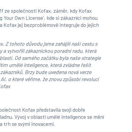
ff ze společnosti Kofax, záměr, kdy Kofax
ng Your Own License', kde si zákazníci mohou
 a Kofax jej bezproblémově integruje do jejich
x. Z tohoto důvodu jsme zahájili naši cestu s
y a vytvořili zákaznickou poradní radu, která
blasti. Od samého začátku byla naše strategie
ím umělé inteligence, která zvládne řešit
h zákazníků. Brzy bude uvedena nová verze
 AI, o které věříme, že znovu způsobí revoluci
Kofax
polečnost Kofax představila svoji dobře
adnu. Vývoj v oblasti umělé inteligence se mění
a trh se svými inovacemi.