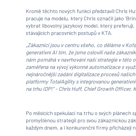
Kromě těchto nových funkcí představil Chris Hu
pracuje na modelu, který Chris označil jako 'Bri
vybrat libovolný jazykový model, který preferují,
stávajících pracovních postupů v KTA.
„Zákazníci jsou v centru všeho, co děláme v Kofa
generativní AI tím, že jsme oslovili naše zákazník
nám pomáhá v navrhování naší strategie v této o
zaměřena na vývoj výkonné automatizace s využit
nejnáročnější zadání digitalizace procesů našic
platformy TotalAgility s integrovanou generativní
na trhu IDP!” - Chris Huff, Chief Growth Officer, 
Po měsících spekulací na trhu o svých plánech s
promyšlenou strategii pro svou zákaznickou zákl
každým dnem, a i konkurenční firmy přicházejí n