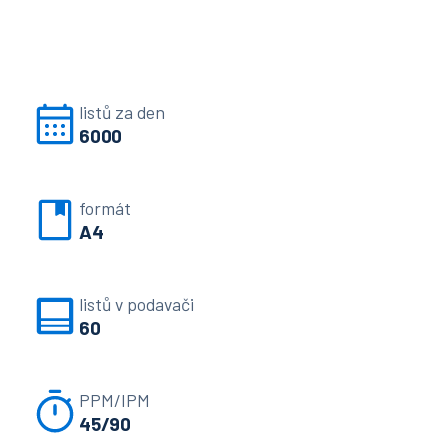
listů za den
6000
formát
A4
listů v podavači
60
PPM/IPM
45/90