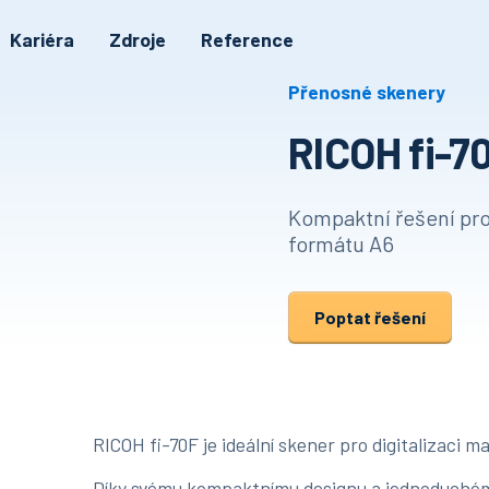
Kariéra
Zdroje
Reference
Přenosné skenery
RICOH fi-7
Kompaktní řešení pro
formátu A6
Poptat řešení
RICOH fi-70F je ideální skener pro digitalizaci 
Díky svému kompaktnímu designu a jednoduchému 