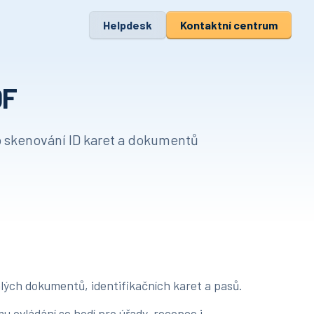
Helpdesk
Kontaktní centrum
0F
 skenování ID karet a dokumentů
malých dokumentů, identifikačních karet a pasů.
ovládání se hodí pro úřady, recepce i