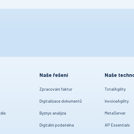
Naše řešení
Naše techno
Zpracování faktur
TotalAgility
Digitalizace dokumentů
InvoiceAgility
die
Byznys analýza
MetaServer
Digitální podatelna
AP Essentials