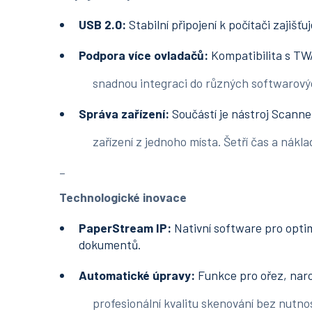
USB 2.0:
Stabilní připojení k počítači zajišťu
Podpora více ovladačů:
Kompatibilita s TW
snadnou integraci do různých softwarových
Správa zařízení:
Součástí je nástroj Scanne
zařízení z jednoho místa. Šetří čas a náklady
_
Technologické inovace
PaperStream IP:
Nativní software pro optim
dokumentů.
Automatické úpravy:
Funkce pro ořez, naro
profesionální kvalitu skenování bez nutnost