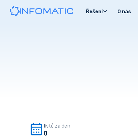
Řešení
O nás
listů za den
0