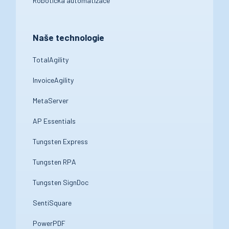
Robotická automatizace
Naše technologie
TotalAgility
InvoiceAgility
MetaServer
AP Essentials
Tungsten Express
Tungsten RPA
Tungsten SignDoc
SentiSquare
PowerPDF