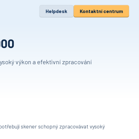
Helpdesk
Kontaktní centrum
900
ysoký výkon a efektivní zpracování
 potřebují skener schopný zpracovávat vysoký