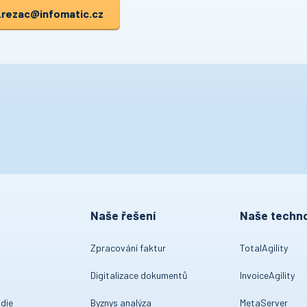
.rezac
@infomatic.cz
Naše řešení
Naše techno
Zpracování faktur
TotalAgility
Digitalizace dokumentů
InvoiceAgility
die
Byznys analýza
MetaServer