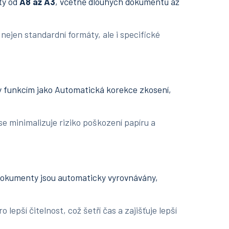
ty od
A8 až A3
, včetně dlouhých dokumentů až
n standardní formáty, ale i specifické
y funkcím jako Automatická korekce zkosení,
inimalizuje riziko poškození papíru a
okumenty jsou automaticky vyrovnávány,
ší čitelnost, což šetří čas a zajišťuje lepší