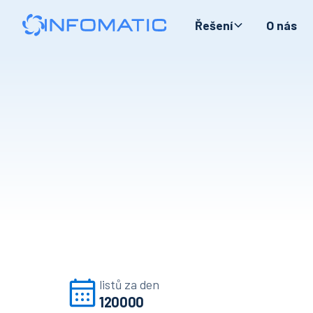
Řešení
O nás
listů za den
120000