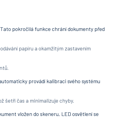
Tato pokročilá funkce chrání dokumenty před
vání papíru a okamžitým zastavením
ntů.
automaticky provádí kalibraci svého systému
etří čas a minimalizuje chyby.
okument vložen do skeneru, LED osvětlení se