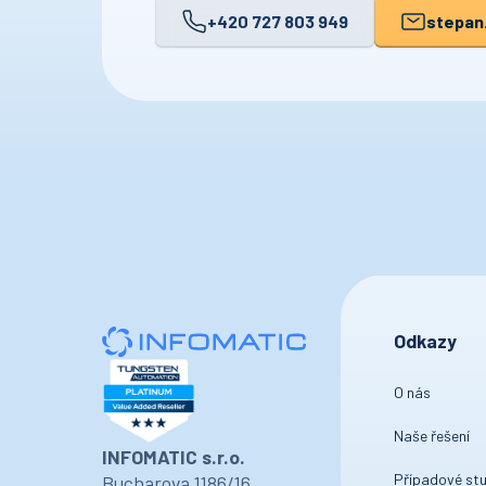
+420 727 803 949
stepan
Odkazy
O nás
Naše řešení
INFOMATIC s.r.o.
Případové stu
Bucharova 1186/16