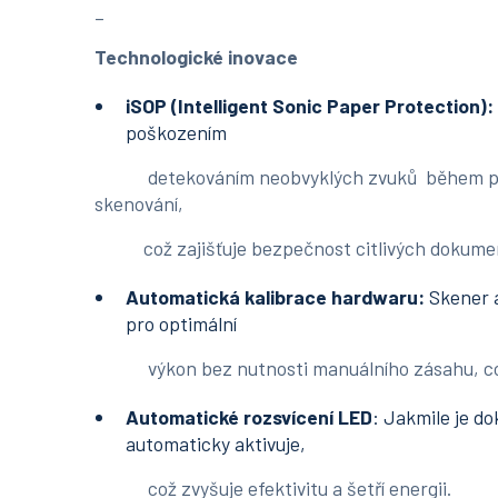
_
Technologické inovace
iSOP (Intelligent Sonic Paper Protection):
poškozením
detekováním neobvyklých zvuků během podá
skenování,
což zajišťuje bezpečnost citlivých dokume
Automatická kalibrace hardwaru:
Skener 
pro optimální
výkon bez nutnosti manuálního zásahu, což š
Automatické
rozsvícení LED
: Jakmile je d
automaticky aktivuje,
což zvyšuje efektivitu a šetří energii.