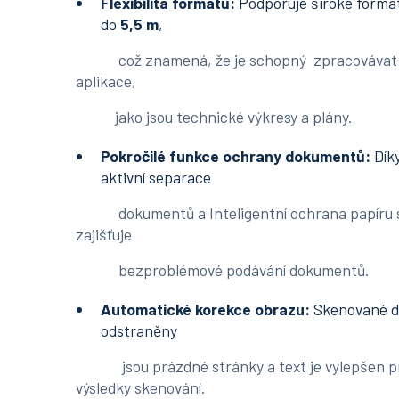
Flexibilita formátů:
Podporuje široké formá
do
5,5 m
,
což znamená, že je schopný zpracovávat neje
aplikace,
jako jsou technické výkresy a plány.
Pokročilé funkce ochrany dokumentů:
Dík
aktivní separace
dokumentů a Inteligentní ochrana papíru se m
zajišťuje
bezproblémové podávání dokumentů.
Automatické korekce obrazu:
Skenované d
odstraněny
jsou prázdné stránky a text je vylepšen pro lep
výsledky skenování.