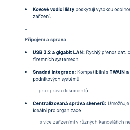
Kovové vodící lišty
poskytují vysokou odolnos
zařízení.
_
Připojení a správa
USB 3.2 a gigabit LAN:
Rychlý přenos dat, c
firemních systémech.
Snadná integrace:
Kompatibilní s
TWAIN a 
podnikových systémů
pro správu dokumentů.
Centralizovaná správa skenerů:
Umožňuje s
ideální pro organizace
s více zařízeními v různých kancelářích n