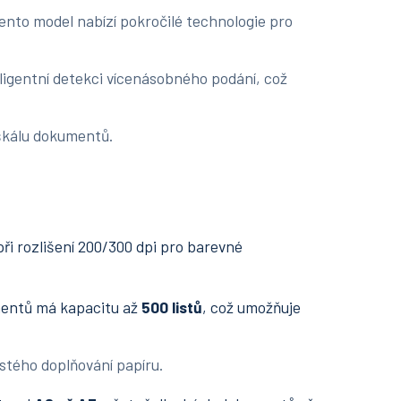
Tento model nabízí pokročilé technologie pro
igentní detekci vícenásobného podání, což
 škálu dokumentů.
ři rozlišení 200/300 dpi pro barevné
entů má kapacitu až
500 listů
, což umožňuje
ého doplňování papíru.