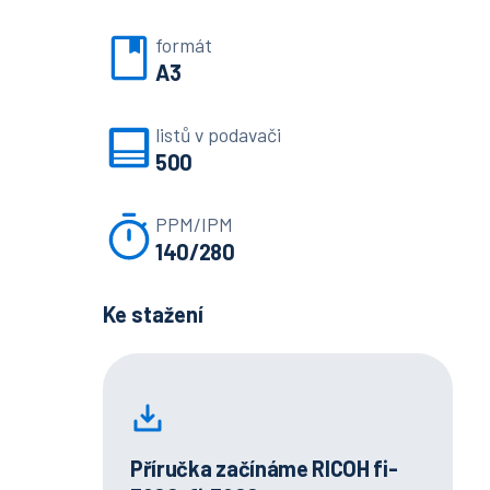
formát
A3
listů v podavači
500
PPM/IPM
140/280
Ke stažení
Příručka začínáme RICOH fi-