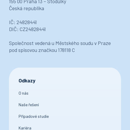
155 00 Praha 13 – Stodůlky
Česká republika
IČ: 24828441
DIČ: CZ24828441
Společnost vedená u Městského soudu v Praze
pod spisovou značkou 178118 C
Odkazy
O nás
Naše řešení
Případové studie
Kariéra