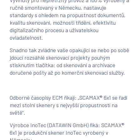
Vyvinutý pro nepřetržitý provoz a 100% vyrobený a
ručně smontovaný v Německu, nastavuje
standardy s ohledem na propustnost dokumentů,
kvalitu skenování, možnosti třídění, efektivitu
digitalizačního procesu a uživatelskou
ovladatelnost.
Snadno tak zvládne vaše opakující se nebo po sobě
jdoucí rozsáhlé skenovací projekty pouhým
stisknutím tlačítka: od skenování a archivace
doručené pošty až po komerční skenovací služby.
Odborné časopisy ECM říkají: „SCAMAX® 6x1 se řadí
mezi stolní skenery s nejvyšší propustností na
světě“.
Výrobce InoTec (DATAWIN GmbH) říká: SCAMAX®
6x1 je produkční skener InoTec vyrobený v