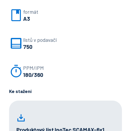
formát
A3
listů v podavači
750
PPM/IPM
180/360
Ke stažení
Produktový list InoTec SCAMAX-6x1