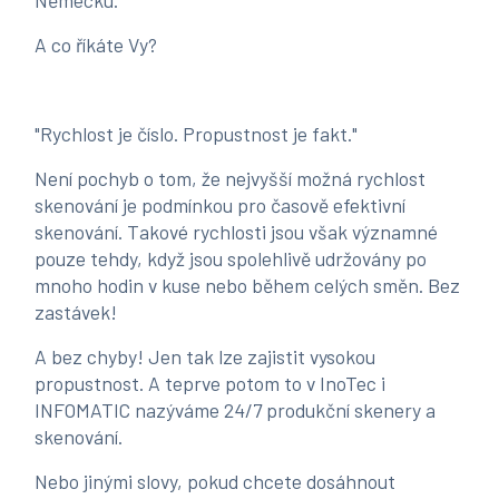
Německu.
A co říkáte Vy?
"Rychlost je číslo. Propustnost je fakt."
Není pochyb o tom, že nejvyšší možná rychlost
skenování je podmínkou pro časově efektivní
skenování. Takové rychlosti jsou však významné
pouze tehdy, když jsou spolehlivě udržovány po
mnoho hodin v kuse nebo během celých směn. Bez
zastávek!
A bez chyby! Jen tak lze zajistit vysokou
propustnost. A teprve potom to v InoTec i
INFOMATIC nazýváme 24/7 produkční skenery a
skenování.
Nebo jinými slovy, pokud chcete dosáhnout