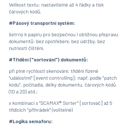
Velikost textu: nastavitelné až 4 řádky a tisk
čárových kódů.
#Pásový transportní systém:
šetrný k papíru pro bezpečnou i obtížnou přepravu
dokumentů: bez opotřebení, bez údržby, bez
nutnosti čištění.
#Třídění ("sortování") dokumentů:
při plné rychlosti skenování; třídění řízené
"událostmi" [event controlling]: např. podle "patch
kódu", počítadla, délky dokumentu, čárových kódů
(1D a 2D) atd.;
v kombinaci s "SCAMAX® Sorter" [sortovač] až 5
třídicích "přihrádek" (volitelné)
#Logika semaforu: