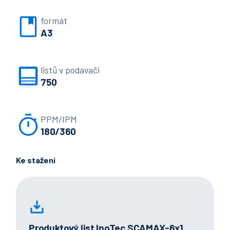
formát
A3
listů v podavači
750
PPM/IPM
180/360
Ke stažení
Produktový list InoTec SCAMAX-6x1