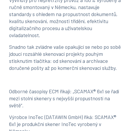
Vyvinutý pro nepřetržitý provoz a 100% vyrobený a
ručně smontovaný v Německu, nastavuje
standardy s ohledem na propustnost dokumentů,
kvalitu skenování, možnosti třídění, efektivitu
digitalizačního procesu a uživatelskou
ovladatelnost.
Snadno tak zvládne vaše opakující se nebo po sobě
jdoucí rozsáhlé skenovací projekty pouhým
stisknutím tlačítka: od skenování a archivace
doručené pošty až po komerční skenovací služby.
Odborné časopisy ECM říkají: „SCAMAX® 6x1 se řadí
mezi stolní skenery s nejvyšší propustností na
světě“.
Výrobce InoTec (DATAWIN GmbH) říká: SCAMAX®
6x1 je produkční skener InoTec vyrobený v