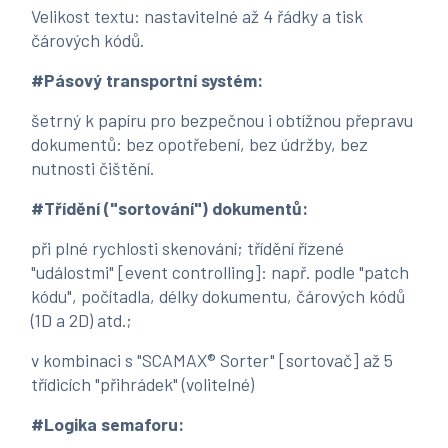
Velikost textu: nastavitelné až 4 řádky a tisk
čárových kódů.
#Pásový transportní systém:
šetrný k papíru pro bezpečnou i obtížnou přepravu
dokumentů: bez opotřebení, bez údržby, bez
nutnosti čištění.
#Třídění ("sortování") dokumentů:
při plné rychlosti skenování; třídění řízené
"událostmi" [event controlling]: např. podle "patch
kódu", počítadla, délky dokumentu, čárových kódů
(1D a 2D) atd.;
v kombinaci s "SCAMAX® Sorter" [sortovač] až 5
třídicích "přihrádek" (volitelné)
#Logika semaforu: