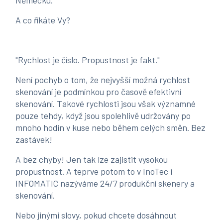
Německu.
A co říkáte Vy?
"Rychlost je číslo. Propustnost je fakt."
Není pochyb o tom, že nejvyšší možná rychlost
skenování je podmínkou pro časově efektivní
skenování. Takové rychlosti jsou však významné
pouze tehdy, když jsou spolehlivě udržovány po
mnoho hodin v kuse nebo během celých směn. Bez
zastávek!
A bez chyby! Jen tak lze zajistit vysokou
propustnost. A teprve potom to v InoTec i
INFOMATIC nazýváme 24/7 produkční skenery a
skenování.
Nebo jinými slovy, pokud chcete dosáhnout