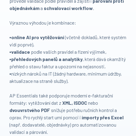
provede validace podle pravidel a zajistí i
párování proti
objednávkám
a
schvalovací workflow
.
Výraznou výhodou je kombinace:
▪️
online AI pro vytěžování
(včetně dokladů, které systém
vidí poprvé),
▪️
validace
podle vašich pravidel a řízení výjimek,
▪️
přehledových panelů a analytiky
, která dává okamžitý
přehled o stavu faktur a upozorní na nejasnosti,
▪️nízkých nároků na IT (žádný hardware, minimum údržby,
aktualizace na straně služby).
AP Essentials také podporuje moderní e-fakturační
formáty: vytěžování dat z
XML, ISDOC
nebo
dvouvrstvého PDF
snižuje potřebu ručních kontrol a
oprav. Pro rychlý start umí pomoci i
importy přes Excel
(např. dodavatelé, objednávky) pro automatizovanou
validaci a párování.