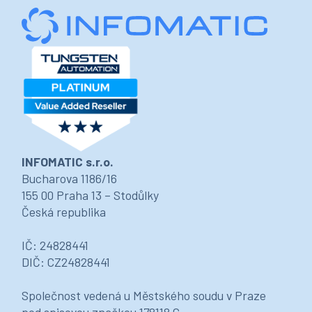
INFOMATIC s.r.o.
Bucharova 1186/16
155 00 Praha 13 – Stodůlky
Česká republika
IČ: 24828441
DIČ: CZ24828441
Společnost vedená u Městského soudu v Praze
pod spisovou značkou 178118 C