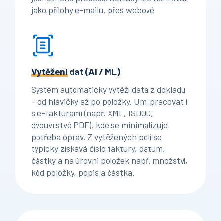
jako přílohy e-mailu, přes webové
rozhraní, aplikaci AP Essentials Connect
nebo veřejné API. Nahrávání může být po
jedné faktuře i dávkově; když přijde jedno
PDF s více fakturami, služba ho
automaticky rozdělí na jednotlivé doklady.
Vytěžení
dat
(AI / ML)
Systém automaticky vytěží data z dokladu
– od hlavičky až po položky. Umí pracovat i
s e-fakturami (např. XML, ISDOC,
dvouvrstvé PDF), kde se minimalizuje
potřeba oprav. Z vytěžených polí se
typicky získává číslo faktury, datum,
částky a na úrovni položek např. množství,
kód položky, popis a částka.