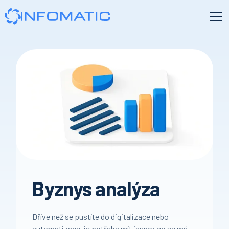
Byznys analýza
Dříve než se pustíte do digitalizace nebo
automatizace, je potřeba mít jasno: co se má