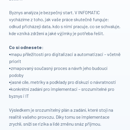
Byznys analýza je bezpečný start. V INFOMATIC
vycházíme z toho, jak vaše práce skutečně funguje:
odkud přicházejí data, kdo s nimi pracuje, co se schvaluje,
kde vzniká zdržení a jaké výjimky je potřeba řešit.
Co si odnesete:
▪️mapu příležitostí pro digitalizaci a automatizaci – včetně
priorit
▪️zmapovaný současný proces a návrh jeho budoucí
podoby
▪️jasné cíle, metriky a podklady pro diskuzi o návratnosti
▪️konkrétní zadání pro implementaci – srozumitelné pro
byznys i IT
Výsledkem je srozumitelný plán a zadání, které stojí na
realitě vašeho provozu. Díky tomu se implementace
zrychlí, sníží se rizika a lidé změnu snáz přijmou.