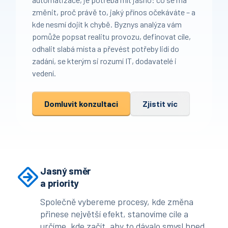
změnit, proč právě to, jaký přínos očekáváte – a
kde nesmí dojít k chybě. Byznys analýza vám
pomůže popsat realitu provozu, definovat cíle,
odhalit slabá místa a převést potřeby lidí do
zadání, se kterým si rozumí IT, dodavatelé i
vedení.
Domluvit konzultaci
Zjistit víc
Jasný směr
a priority
Společně vybereme procesy, kde změna
přinese největší efekt, stanovíme cíle a
určíme, kde začít, aby to dávalo smysl hned