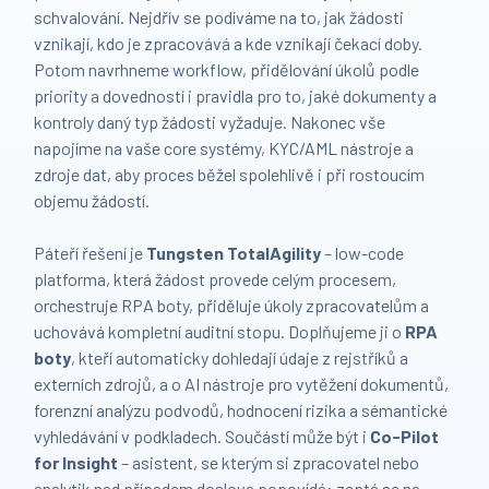
schvalování. Nejdřív se podíváme na to, jak žádosti
vznikají, kdo je zpracovává a kde vznikají čekací doby.
Potom navrhneme workflow, přidělování úkolů podle
priority a dovedností i pravidla pro to, jaké dokumenty a
kontroly daný typ žádosti vyžaduje. Nakonec vše
napojíme na vaše core systémy, KYC/AML nástroje a
zdroje dat, aby proces běžel spolehlivě i při rostoucím
objemu žádostí.
Páteří řešení je
Tungsten TotalAgility
– low-code
platforma, která žádost provede celým procesem,
orchestruje RPA boty, přiděluje úkoly zpracovatelům a
uchovává kompletní auditní stopu. Doplňujeme ji o
RPA
boty
, kteří automaticky dohledají údaje z rejstříků a
externích zdrojů, a o AI nástroje pro vytěžení dokumentů,
forenzní analýzu podvodů, hodnocení rizika a sémantické
vyhledávání v podkladech. Součástí může být i
Co-Pilot
for Insight
– asistent, se kterým si zpracovatel nebo
analytik nad případem doslova popovídá: zeptá se na