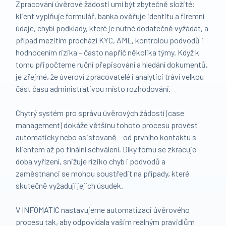
Zpracování úvěrové žádosti umí být zbytečně složité:
klient vyplňuje formulář, banka ověřuje identitu a firemní
údaje, chybí podklady, které je nutné dodatečně vyžádat, a
případ mezitím prochází KYC, AML, kontrolou podvodů i
hodnocením rizika – často napříč několika týmy. Když k
tomu připočteme ruční přepisování a hledání dokumentů,
je zřejmé, že úveroví zpracovatelé i analytici tráví velkou
část času administrativou místo rozhodování.
Chytrý systém pro správu úvěrových žádostí (case
management) dokáže většinu tohoto procesu provést
automaticky nebo asistovaně – od prvního kontaktu s
klientem až po finální schválení. Díky tomu se zkracuje
doba vyřízení, snižuje riziko chyb i podvodů a
zaměstnanci se mohou soustředit na případy, které
skutečně vyžadují jejich úsudek.
V INFOMATIC nastavujeme automatizaci úvěrového
procesu tak, aby odpovídala vašim reálným pravidlům