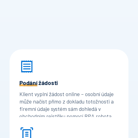
Podání
žádosti
Klient vyplní žádost online – osobní údaje
může načíst přímo z dokladu totožnosti a
firemní údaje systém sám dohledá v
obchodním rejstříku pomocí RPA robota.
Odpadá tak ruční přepisování a klient
žádost dokončí rychleji.