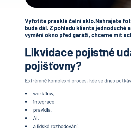
Vyfotíte prasklé čelní sklo.Nahrajete fot
bude dál. Z pohledu klienta jednoduché 
vymění okno před garáží, chceme mít sc
Likvidace pojistné ud
pojišťovny?
Extrémně komplexní proces, kde se dnes potkáv
workflow,
integrace,
pravidla,
AI,
a lidské rozhodování.