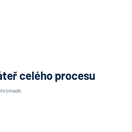
áteř celého procesu
pohromadě.