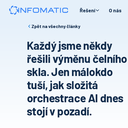
Řešení
O nás
Zpět na všechny články
Každý jsme někdy
řešili výměnu čelního
skla. Jen málokdo
tuší, jak složitá
orchestrace AI dnes
stojí v pozadí.