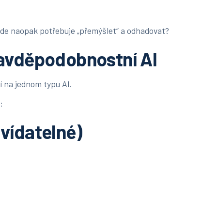
kde naopak potřebuje „přemýšlet“ a odhadovat?
ravděpodobnostní AI
í na jednom typu AI.
:
vídatelné)