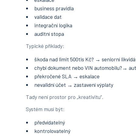
business pravidla
validace dat
integrační logika
auditní stopa
Typické příklady:
škoda nad limit 500tis Kč? → seniorní likvidá
chybí dokument nebo VIN automobilu?→ auto
překročené SLA → eskalace
nevalidní účet → zastavení výplaty
Tady není prostor pro „kreativitu“.
Systém musí být:
předvídatelný
kontrolovatelný