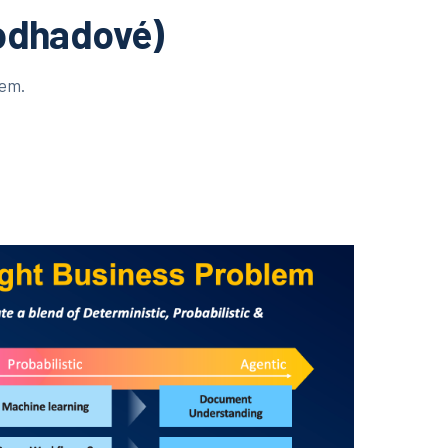
odhadové)
kem.