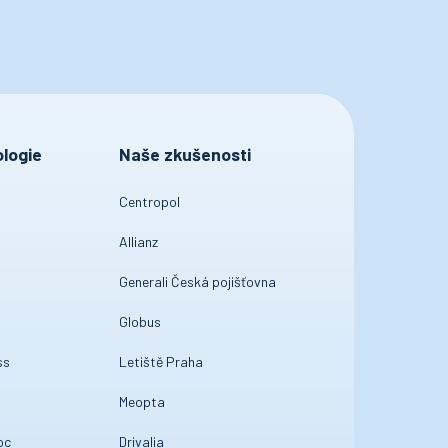
logie
Naše zkušenosti
Centropol
Allianz
Generali Česká pojišťovna
Globus
ss
Letiště Praha
Meopta
oc
Drivalia