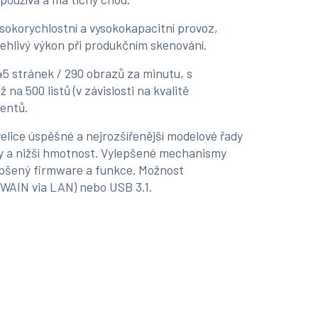
ysokorychlostní a vysokokapacitní provoz,
ehlivý výkon při produkčním skenování.
5 stránek / 290 obrazů za minutu, s
 500 listů (v závislosti na kvalitě
entů.
elice úspěšné a nejrozšířenější modelové řady
ry a nižší hmotnost. Vylepšené mechanismy
epšený firmware a funkce. Možnost
TWAIN via LAN) nebo USB 3.1.