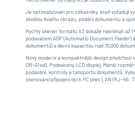
Je optimalizován pro zákazníky, kteří vyžadují v
skvělou kvalitu obrazu, podání dokumentu a spol
Rychlý skener formátu A3 dokáže nasnímat až 14
podavačem ADF (Automatic Document Feeder) až na
dokumentů) a denní kapacitou nad 70.000 dokum
Nový moderní a kompaktnější design předchozí v
DR-G1xx0. Podsvícený LCD displej. Menší rozmě
podávání, kontroly a tansportu dokumentů. Vyl
skenování/připojení do/k PC přes LAN (RJ-45; 