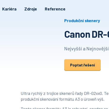
Kariéra
Zdroje
Reference
Produkční skenery
Canon DR-
Nejvyšší a Nejnovějš
Poptat řešení
Ultra rychlý z trojice skenerů řady DR-G2xx0. T
produkční skenování formátu A3 o úroveň výš.
Tento skener formátu A3 je robustní, snadno se 