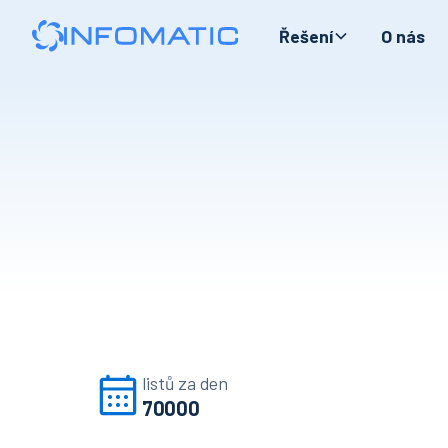
Řešení
O nás
listů za den
70000