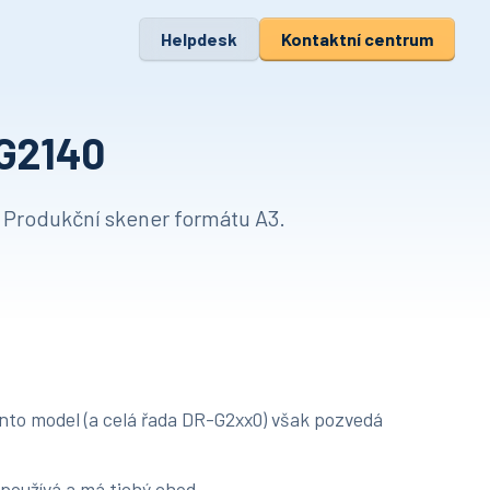
Helpdesk
Kontaktní centrum
G2140
í Produkční skener formátu A3.
ento model (a celá řada DR-G2xx0) však pozvedá
používá a má tichý chod.