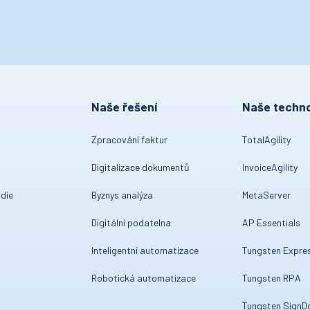
Naše řešení
Naše techno
Zpracování faktur
TotalAgility
Digitalizace dokumentů
InvoiceAgility
die
Byznys analýza
MetaServer
Digitální podatelna
AP Essentials
Inteligentní automatizace
Tungsten Expre
Robotická automatizace
Tungsten RPA
Tungsten SignD