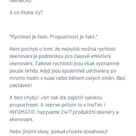
Německu.
A co říkáte Vy?
"Rychlost je číslo. Propustnost je fakt."
Není pochyb o tom, že nejvyšší možná rychlost
skenování je podmínkou pro časově efektivní
skenování. Takové rychlosti jsou však významné
pouze tehdy, když jsou spolehlivě udržovány po
mnoho hodin v kuse nebo během celých směn. Bez
zastávek!
A bez chyby! Jen tak lze zajistit vysokou
propustnost. A teprve potom to v InoTec i
INFOMATIC nazýváme 24/7 produkční skenery a
skenování.
Nebo jinými slovy, pokud chcete dosáhnout