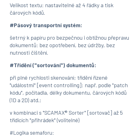
Velikost textu: nastavitelné až 4 řádky a tisk
čárových kódů.
#Pásový transportní systém:
šetrný k papíru pro bezpečnou i obtížnou přepravu
dokumentů: bez opotřebení, bez údržby, bez
nutnosti čištění.
#Třídění ("sortování") dokumentů:
při plné rychlosti skenování; třídění řízené
"událostmi" [event controlling]: např. podle "patch
kódu", počítadla, délky dokumentu, čárových kódů
(1D a 2D) atd.;
v kombinaci s "SCAMAX® Sorter" [sortovač] až 5
třídicích "přihrádek" (volitelné)
#Logika semaforu: