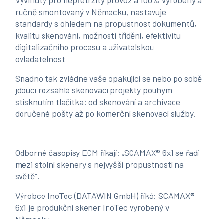
Vyvinutý pro nepřetržitý provoz a 100% vyrobený a
ručně smontovaný v Německu, nastavuje
standardy s ohledem na propustnost dokumentů,
kvalitu skenování, možnosti třídění, efektivitu
digitalizačního procesu a uživatelskou
ovladatelnost.
Snadno tak zvládne vaše opakující se nebo po sobě
jdoucí rozsáhlé skenovací projekty pouhým
stisknutím tlačítka: od skenování a archivace
doručené pošty až po komerční skenovací služby.
Odborné časopisy ECM říkají: „SCAMAX® 6x1 se řadí
mezi stolní skenery s nejvyšší propustností na
světě“.
Výrobce InoTec (DATAWIN GmbH) říká: SCAMAX®
6x1 je produkční skener InoTec vyrobený v