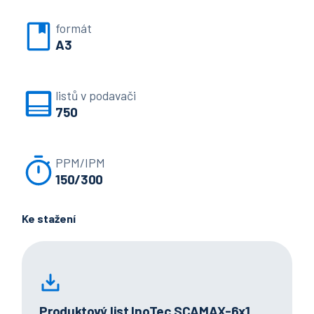
formát
A3
listů v podavači
750
PPM/IPM
150/300
Ke stažení
Produktový list InoTec SCAMAX-6x1