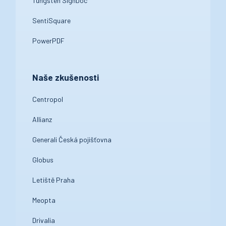
Tungsten SignDoc
SentiSquare
PowerPDF
Naše zkušenosti
Centropol
Allianz
Generali Česká pojišťovna
Globus
Letiště Praha
Meopta
Drivalia