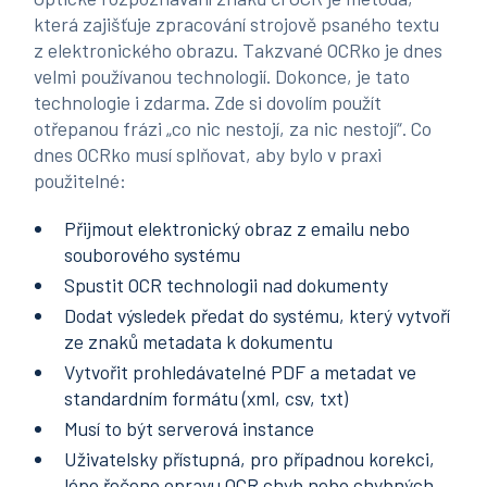
která zajišťuje zpracování strojově psaného textu
z elektronického obrazu. Takzvané OCRko je dnes
velmi používanou technologií. Dokonce, je tato
technologie i zdarma. Zde si dovolím použít
otřepanou frázi „co nic nestojí, za nic nestojí“. Co
dnes OCRko musí splňovat, aby bylo v praxi
použitelné:
Přijmout elektronický obraz z emailu nebo
souborového systému
Spustit OCR technologii nad dokumenty
Dodat výsledek předat do systému, který vytvoří
ze znaků metadata k dokumentu
Vytvořit prohledávatelné PDF a metadat ve
standardním formátu (xml, csv, txt)
Musí to být serverová instance
Uživatelsky přístupná, pro případnou korekci,
lépe řečeno opravu OCR chyb nebo chybných