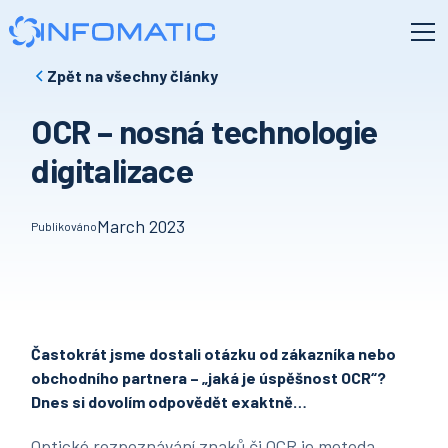
Zpět na všechny články
OCR – nosná technologie
digitalizace
March 2023
Publikováno
Častokrát jsme dostali otázku od zákazníka nebo
obchodního partnera – „jaká je úspěšnost OCR“?
Dnes si dovolím odpovědět exaktně…
Optické rozpoznávání znaků či OCR je metoda,