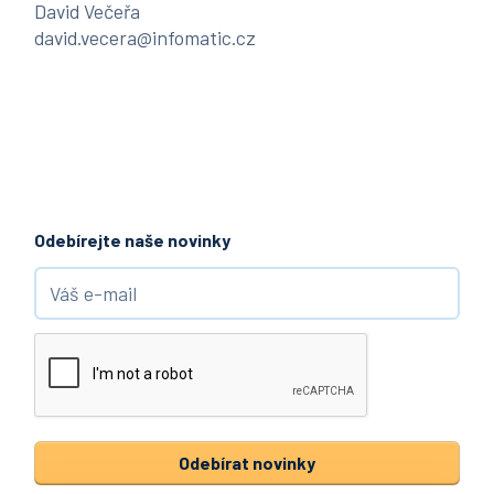
David Večeřa
david.vecera@infomatic.cz
Odebírejte naše novinky