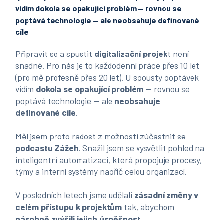
vidím dokola se opakující problém — rovnou se
poptává technologie — ale neobsahuje definované
cíle
Připravit se a spustit
digitalizační projek
t není
snadné. Pro nás je to každodenní práce přes 10 let
(pro mě profesně přes 20 let). U spousty poptávek
vidím
dokola se opakující problém
— rovnou se
poptává technologie — ale
neobsahuje
definované cíle
.
Měl jsem proto radost z možnosti zúčastnit se
podcastu Zážeh
. Snažil jsem se vysvětlit pohled na
inteligentní automatizaci
, která propojuje procesy,
týmy a interní systémy napříč celou organizací.
V posledních letech jsme udělali
zásadní změny v
celém přístupu k projektům
tak, abychom
násobně zvýšili jejich úspěšnost
.